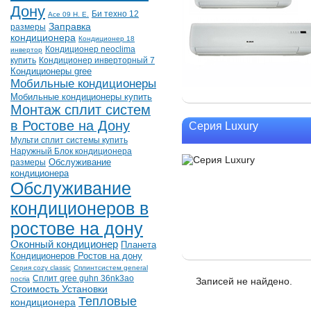
Дону
Би техно 12
Асе 09 Н. Е.
Заправка
размеры
кондиционера
Кондиционер 18
Кондиционер neoclima
инвертор
купить
Кондиционер инверторный 7
Кондиционеры gree
Мобильные кондиционеры
Мобильные кондиционеры купить
Монтаж сплит систем
в Ростове на Дону
Серия Luxury
Мульти сплит системы купить
Наружный Блок кондиционера
размеры
Обслуживание
кондиционера
Обслуживание
кондиционеров в
ростове на дону
Оконный кондиционер
Планета
Кондиционеров Ростов на дону
Серия cozy classic
Сплинтсистем general
Сплит gree guhn 36nk3ao
nocria
Записей не найдено.
Стоимость Установки
Тепловые
кондиционера