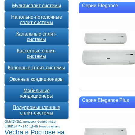
Мультисплит системы
Серии Elegance
Напольно-потолочные
сплит-системы
Канальные сплит-
системы
Кассетные сплит-
системы
Колонные сплит-системы
Оконные кондиционеры
Мобильные
кондиционеры
Серия Elegance Plus
Полупромышленные
сплит-системы
Gkh48k3b1i поломки
Gsth60 nk1bi
Gsuh24 nk1ao цена
Hotrods купить
Vectra в Ростове на