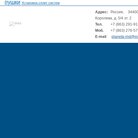
пушки
Установка сплит систем
Адрес:
Россия, 34400
Королева, д. 5/4 эт. 2
Тел.
+7 (863) 291-91
Моб.
+7 (863) 276-57
E-mail
planeta-rnd@ma