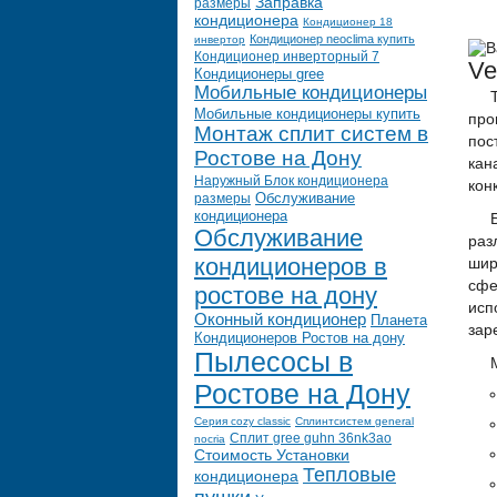
Заправка
размеры
кондиционера
Кондиционер 18
Кондиционер neoclima купить
инвертор
Кондиционер инверторный 7
Ve
Кондиционеры gree
Мобильные кондиционеры
Мобильные кондиционеры купить
про
Монтаж сплит систем в
пос
Ростове на Дону
ка
Наружный Блок кондиционера
кон
размеры
Обслуживание
кондиционера
Обслуживание
раз
кондиционеров в
шир
сфе
ростове на дону
исп
Оконный кондиционер
Планета
зар
Кондиционеров Ростов на дону
Пылесосы в
Ростове на Дону
Серия cozy classic
Сплинтсистем general
Сплит gree guhn 36nk3ao
nocria
Стоимость Установки
Тепловые
кондиционера