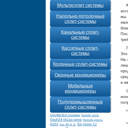
Мультисплит системы
асс
Напольно-потолочные
мы 
сплит-системы
явл
бла
Канальные сплит-
Пос
системы
тре
Кассетные сплит-
системы
Это
На 
Колонные сплит-системы
лиш
про
Оконные кондиционеры
сре
и а
Мобильные
кондиционеры
ион
Полупромышленные
пот
сплит-системы
Gkh48k3b1i поломки
Gsth60 nk1bi
Gsuh24 nk1ao цена
Hotrods купить
Hz03
Би техно 12
Асе 09 Н. Е.