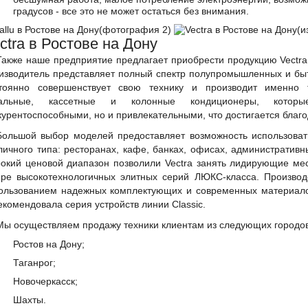
градусов - все это не может остаться без внимания.
ctra в Ростове на Дону
Также наше предприятие предлагает приобрести продукцию Vectra
изводитель представляет полный спектр полупромышленных и быт
тоянно совершенствует свою технику и производит именно 
нальные, кассетные и колонные кондиционеры, котор
курентоспособными, но и привлекательными, что достигается бла
Большой выбор моделей предоставляет возможность использова
личного типа: ресторанах, кафе, банках, офисах, административны
окий ценовой диапазон позволили Vectra занять лидирующие мест
ре высокотехнологичных элитных серий ЛЮКС-класса. Производ
ользованием надежных комплектующих и современных материало
екомендовала серия устройств линии Classic.
Мы осуществляем продажу техники клиентам из следующих городов
Ростов на Дону;
Таганрог;
Новочеркасск;
Шахты.