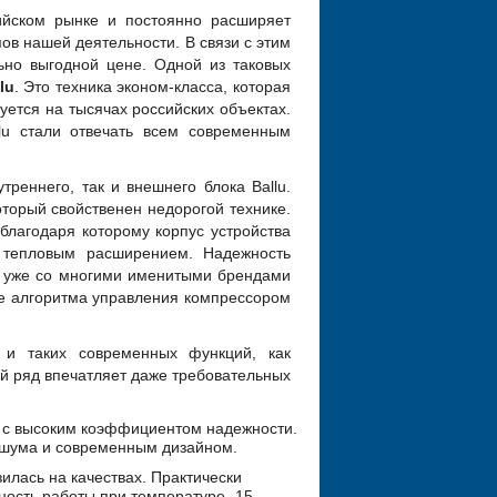
ийском рынке и постоянно расширяет
ов нашей деятельности. В связи с этим
но выгодной цене. Одной из таковых
lu
. Это техника эконом-класса, которая
уется на тысячах российских объектах.
lu стали отвечать всем современным
реннего, так и внешнего блока Ballu.
торый свойственен недорогой технике.
благодаря которому корпус устройства
с тепловым расширением. Надежность
т уже со многими именитыми брендами
не алгоритма управления компрессором
и таких современных функций, как
й ряд впечатляет даже требовательных
и с высоким коэффициентом надежности.
 шума и современным дизайном.
илась на качествах. Практически
ность работы при температуре -15