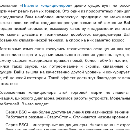
Компания «
Планета кондиционеров
» давно существует на росс
ортимент реализуемых товаров. Это один из приоритетных принцип
предлагаем Вам наиболее интересную продукцию по максималь
яется новая линейка кондиционеров уже знаменитой компании
Bal
годаря низкой стоимости, высокому качеству и надежности использ
ле смены дизайна и технических доработок кондиционеры Bal
бованиям климатической техники, а спрос на них заметно возрос.
Позитивные изменения коснулись технического оснащения как внут
 позволило сократить до минимального значения уровень шума, ко
смену старым материалам пришел новый, более гибкий пластик, 
ился таких звуков, как потрескивание и скрипы, связанные 
дукции
Ballu
вышла на качественно другой уровень и конкурируе
дней ценовой категории. Такой эффект достигнут благодаря заме
втоматики.
Современные кондиционеры этой торговой марки не лишены 
изация, широкого диапазона режимов работы устройств. Модельны
ребителей. В него входят:
Серия BSC – наиболее доступная линия климатической техник
Работают в режиме «Старт-Стоп». Отличаются низким уровнем
Серия BSCI – инверторные кондиционеры. Низкая цена не отраз
бесшумная работа, малое потребление электроэнергии, возмож