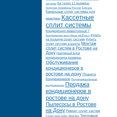
Би техно 12 размеры
системы
Голдстар телефоны Ростов
Елеганс
Канальные сплит системы для
Кассетные
квартиры
сплит системы
Кондиционер инверторный 7
Купить
Кондиционер митсубиси srk35qa s
на польную сплит систему
Купить
Монтаж
сплит систему в шахты
сплит систем в Ростове на
Дону
Наружный Блок
кондиционера размеры
Обслуживание
кондиционеров в
ростове на дону
Планета
Кондиционеров
Полупромышленные
Продажа
кондиционеры
кондиционеров в
ростове на дону
Пылесосы в Ростове
на Дону
Ремонт сплит систем
Тепловые
Сплит gree guhn 36nk3ao