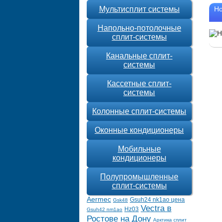
Мультисплит системы
Но
Напольно-потолочные
сплит-системы
Канальные сплит-
системы
Кассетные сплит-
системы
Колонные сплит-системы
Оконные кондиционеры
Мобильные
кондиционеры
Полупромышленные
сплит-системы
Aermec
Gsuh24 nk1ao цена
Gsk48
Vectra в
Hz03
Gsuh42 nm1ao
Ростове на Дону
Арктика сплит