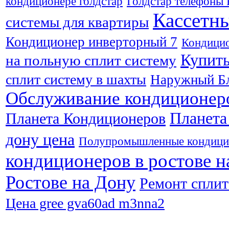
кондиционере голдстар
Голдстар телефоны 
Кассетн
системы для квартиры
Кондиционер инверторный 7
Кондицио
Купить
на польную сплит систему
сплит систему в шахты
Наружный Бл
Обслуживание кондиционеро
Планета
Планета Кондиционеров
дону цена
Полупромышленные кондици
кондиционеров в ростове н
Ростове на Дону
Ремонт сплит
Цена gree gva60ad m3nna2