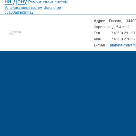
на Дону
Ремонт сплит систем
Цена gree
Установка сплит систем
gva60ad m3nna2
Адрес:
Россия, 34400
Королева, д. 5/4 эт. 2
Тел.
+7 (863) 291-91
Моб.
+7 (863) 276-57
E-mail
planeta-rnd@ma