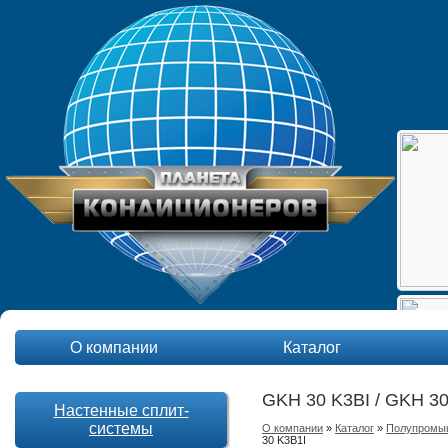
О компании
Каталог
GKH 30 K3BI / GKH 30
Настенные сплит-
системы
О компании
»
Каталог
»
Полупромы
30 K3B1I