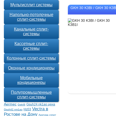
Мультисплит системы
GKH 30 K3BI / GKH 30 K3B
Напольно-потолочные
сплит-системы
Канальные сплит-
системы
Кассетные сплит-
системы
Колонные сплит-системы
Оконные кондиционеры
Мобильные
кондиционеры
Полупромышленные
сплит-системы
Aermec
Gsuh24 nk1ao цена
Gsk48
Vectra в
Hz03
Gsuh42 nm1ao
Ростове на Дону
Арктика сплит