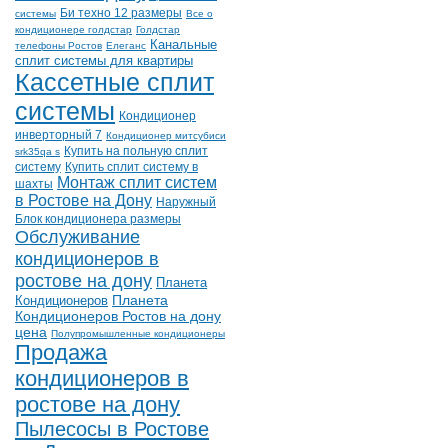
Би техно 12 размеры
системы
Все о
кондиционере голдстар
Голдстар
Канальные
телефоны Ростов
Елеганс
сплит системы для квартиры
Кассетные сплит
системы
Кондиционер
инверторный 7
Кондиционер митсубиси
Купить на польную сплит
srk35qa s
систему
Купить сплит систему в
Монтаж сплит систем
шахты
в Ростове на Дону
Наружный
Блок кондиционера размеры
Обслуживание
кондиционеров в
ростове на дону
Планета
Планета
Кондиционеров
Кондиционеров Ростов на дону
цена
Полупромышленные кондиционеры
Продажа
кондиционеров в
ростове на дону
Пылесосы в Ростове